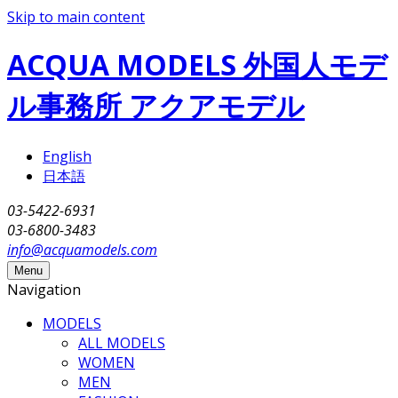
Skip to main content
ACQUA MODELS 外国人モデ
ル事務所 アクアモデル
English
日本語
03-5422-6931
03-6800-3483
info@acquamodels.com
Menu
Navigation
MODELS
ALL MODELS
WOMEN
MEN